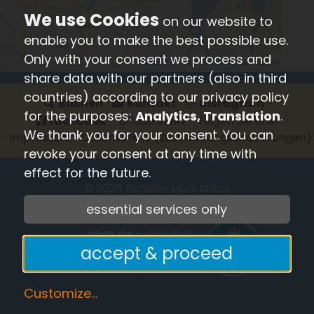
on our website to
enable you to make the best possible use.
Only with your consent we process and
share data with our partners (also in third
countries) according to our privacy policy
Buchen
⋅
Kontakt
⋅
instagram
⋅
for the purposes:
Analytics, Translation
.
facebook
- Urlaub in MV - folgen Sie uns!
We thank you for your consent. You can
⋅
Impressum
⋅
Datenschutz
(Zustimmungseinstellungen)
revoke your consent at any time with
effect for the future.
© 2026
Pension Müritzblick
essential services only
mvp.de
- Urlaub in
accept & proceed
Mecklenburg-
Vorpommern
Customize
...