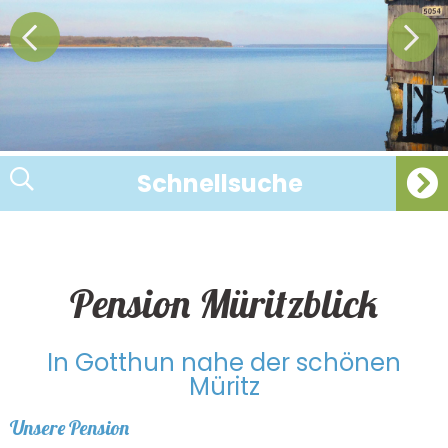
Schnellsuche
Pension Müritzblick
In Gotthun nahe der schönen
Müritz
Unsere Pension