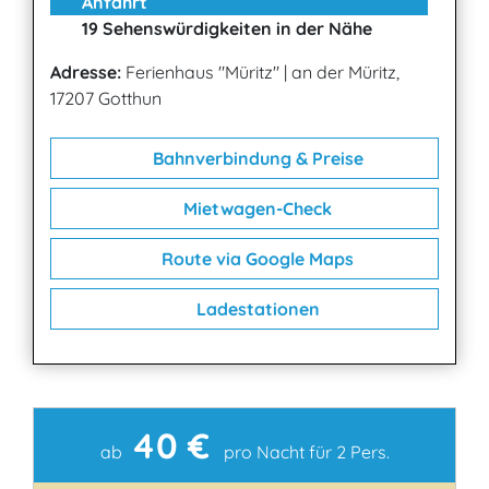
Anfahrt
19 Sehenswürdigkeiten in der Nähe
Adresse:
Ferienhaus "Müritz"
|
an der Müritz,
17207 Gotthun
Bahnverbindung & Preise
Mietwagen-Check
Route via Google Maps
Ladestationen
40 €
Kontakt
ab
pro Nacht für 2 Pers.