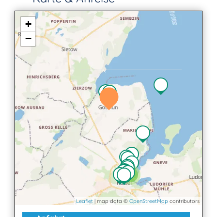
+
−
3
Leaflet
| map data ©
OpenStreetMap
contributors