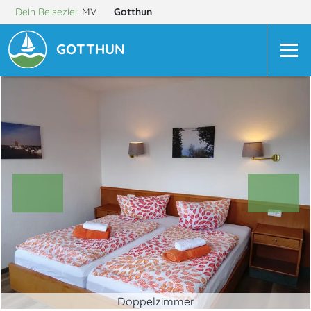
Dein Reiseziel:
MV
Gotthun
GOTTHUN
Doppelzimmer