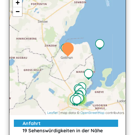
+
−
3
Leaflet
| map data ©
OpenStreetMap
contributors
Anfahrt
19 Sehenswürdigkeiten in der Nähe