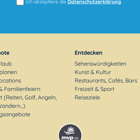
Ich akzeptiere die
Datenschutzerklärung
.
ote
Entdecken
rlaub
Sehenswürdigkeiten
 planen
Kunst & Kultur
ocations
Restaurants, Cafés, Bars
& Familienfeiern
Freizeit & Sport
t (Reiten, Golf, Angeln,
Reiseziele
andern...)
gsangebote