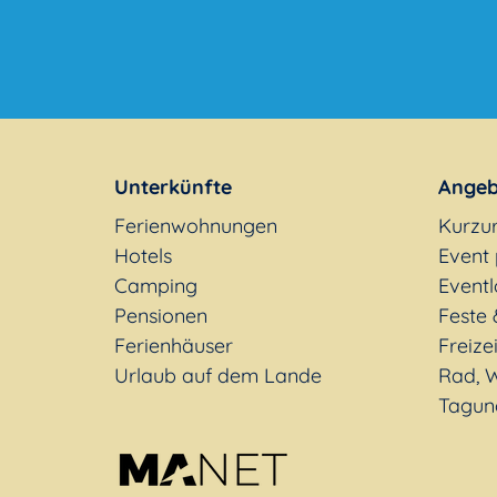
Unterkünfte
Angeb
Ferienwohnungen
Kurzu
Hotels
Event
Camping
Eventl
Pensionen
Feste 
Ferienhäuser
Freizei
Urlaub auf dem Lande
Rad, W
Tagun