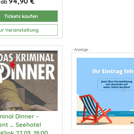
94,90 €
ab
Tickets kaufen
ur Veranstaltung
- Anzeige -
minal Dinner -
nt … Seehotel
Klink 27.03. 19:00