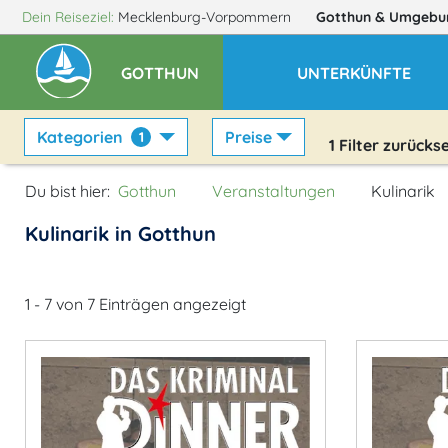
Dein Reiseziel:
Mecklenburg-Vorpommern
Gotthun
& Umgebu
GOTTHUN
UNTERKÜNFTE
Kategorien
Preise
1
1
Filter zurücks
Du bist hier:
Gotthun
Veranstaltungen
Kulinarik
Kulinarik in Gotthun
1 - 7 von 7 Einträgen angezeigt