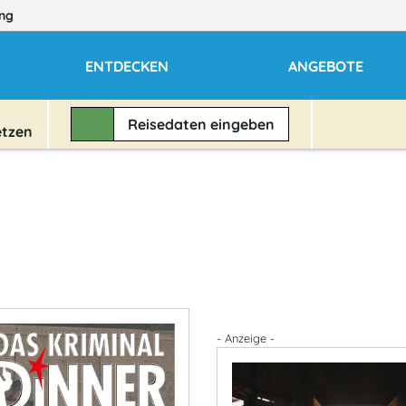
ng
ENTDECKEN
ANGEBOTE
Reisedaten
eingeben
etzen
- Anzeige -