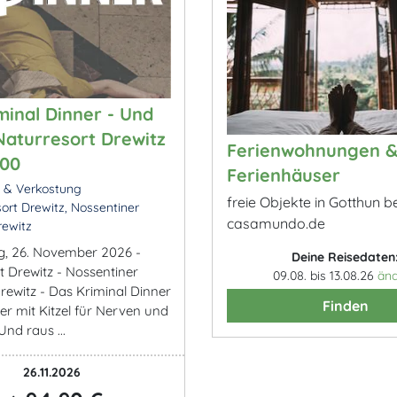
minal Dinner - Und
Naturresort Drewitz
Ferienwohnungen 
:00
Ferienhäuser
k & Verkostung
freie Objekte in Gotthun be
ort Drewitz, Nossentiner
casamundo.de
rewitz
, 26. November 2026 -
Deine Reisedaten
t Drewitz - Nossentiner
09.08. bis 13.08.26
än
rewitz - Das Kriminal Dinner
Finden
er mit Kitzel für Nerven und
nd raus ...
26.11.2026