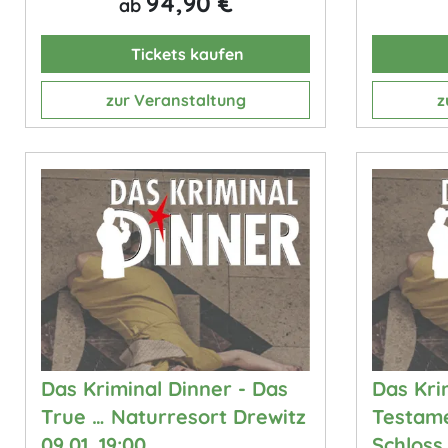
94,90 €
ab
Tickets kaufen
zur Veranstaltung
z
Das Kriminal Dinner - Das
Das Kri
True … Naturresort Drewitz
Testame
09.01. 19:00
Schloss 