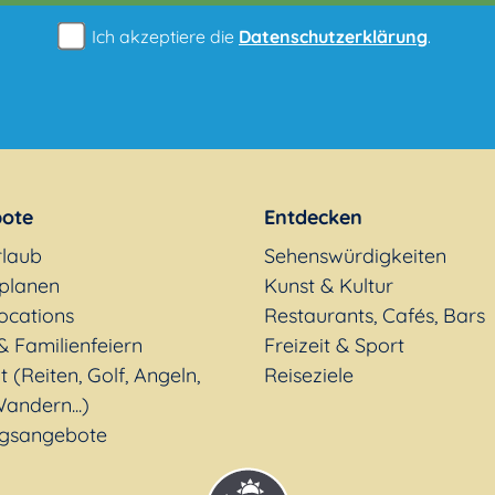
Ich akzeptiere die
Datenschutzerklärung
.
ote
Entdecken
rlaub
Sehenswürdigkeiten
 planen
Kunst & Kultur
ocations
Restaurants, Cafés, Bars
& Familienfeiern
Freizeit & Sport
t (Reiten, Golf, Angeln,
Reiseziele
andern...)
gsangebote