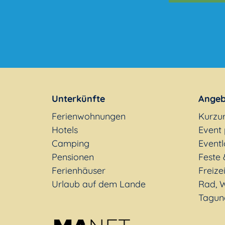
Unterkünfte
Angeb
Ferienwohnungen
Kurzu
Hotels
Event
Camping
Eventl
Pensionen
Feste 
Ferienhäuser
Freizei
Urlaub auf dem Lande
Rad, W
Tagun