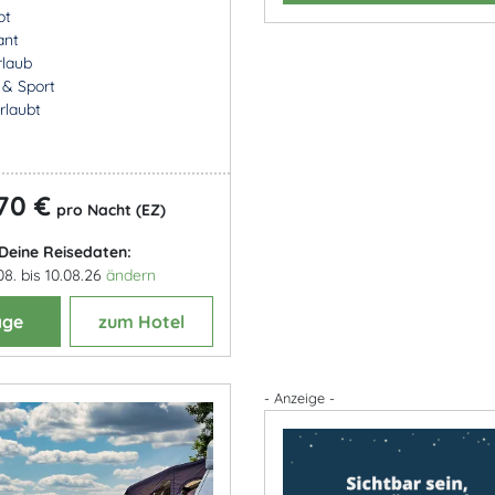
ot
ant
rlaub
- & Sport
rlaubt
70 €
pro Nacht (EZ)
Deine Reisedaten:
08. bis 10.08.26
ändern
age
zum Hotel
- Anzeige -