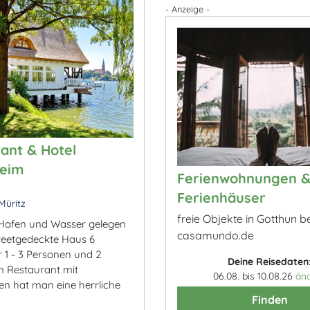
- Anzeige -
ant & Hotel
heim
Ferienwohnungen 
Ferienhäuser
Müritz
freie Objekte in Gotthun be
Hafen und Wasser gelegen
casamundo.de
 reetgedeckte Haus 6
 1 - 3 Personen und 2
Deine Reisedaten
m Restaurant mit
06.08. bis 10.08.26
än
en hat man eine herrliche
Finden