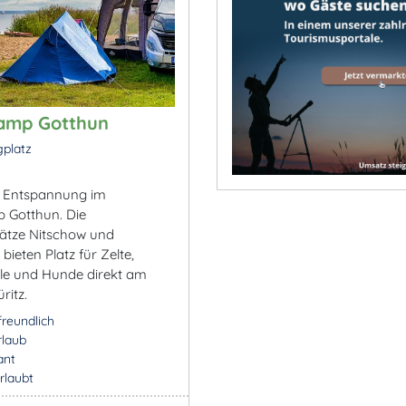
camp Gotthun
platz
e Entspannung im
 Gotthun. Die
ätze Nitschow und
bieten Platz für Zelte,
e und Hunde direkt am
ritz.
freundlich
rlaub
ant
rlaubt